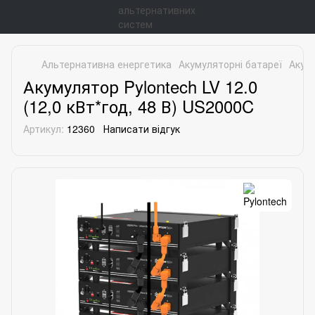
Альтернативна енергетика
Акумуляторні батареї
Акуму
Акумулятор Pylontech LV 12.0
(12,0 кВт*год, 48 В) US2000C
Артикул:
12360
Написати відгук