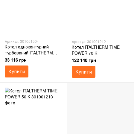
Артикул: 301051504
Артикул: 301001212
Котел одноконтурний
Котел ITALTHERM TIME
турбований ITALTHERM
POWER 70 K
CITY CLASS 30 FR
33 116 грн
122 140 грн
Купити
Купити