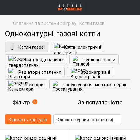
Опалення та системи обігріву
Котли газові
Одноконтурні газові котли
Котли газові
Котли електричні
Котли твердопаливні
Теплові насоси
Радіатори опалення
Водонагрівачі
Конвектори
Проектування, монтаж, сервіс
Фільтр
За популярністю
1
Кількість контурів
Одноконтурний (опалення)