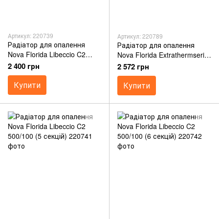
Артикул: 220739
Артикул: 220789
Радіатор для опалення
Радіатор для опалення
Nova Florida Libeccio C2
Nova Florida Extrathermserir
500/100 (4 секції)
Super B4 500/100 (4 секції)
2 400 грн
2 572 грн
Купити
Купити