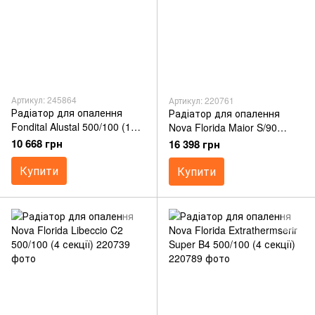
Артикул: 245864
Артикул: 220761
Радіатор для опалення
Радіатор для опалення
Fondital Alustal 500/100 (12
Nova Florida Maior S/90
секцій)
Aleternum 900 (6 секцій)
10 668 грн
16 398 грн
Купити
Купити