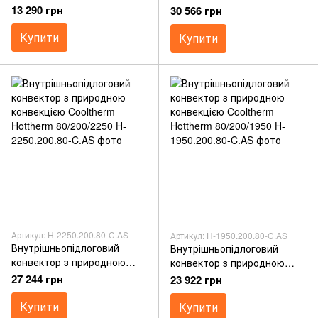
конвекцією Cooltherm
конвекцією Cooltherm
13 290 грн
30 566 грн
Hottherm 80/300/1000
Hottherm 80/200/2450
Купити
Купити
Артикул: H-2250.200.80-C.AS
Артикул: H-1950.200.80-C.AS
Внутрішньопідлоговий
Внутрішньопідлоговий
конвектор з природною
конвектор з природною
конвекцією Cooltherm
конвекцією Cooltherm
27 244 грн
23 922 грн
Hottherm 80/200/2250
Hottherm 80/200/1950
Купити
Купити