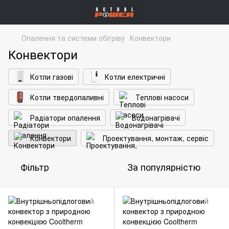
Опалення та системи обігріву
Конвектори
Конвектори
Котли газові
Котли електричні
Котли твердопаливні
Теплові насоси
Радіатори опалення
Водонагрівачі
Конвектори
Проектування, монтаж, сервіс
Фільтр
За популярністю