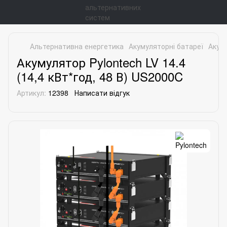
Альтернативна енергетика
Акумуляторні батареї
Акуму
Акумулятор Pylontech LV 14.4
(14,4 кВт*год, 48 В) US2000C
Артикул:
12398
Написати відгук