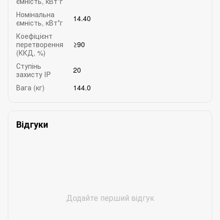
ємність, кВт*г
Номінальна
14.40
ємність, кВт*г
Коефіцієнт
перетворення
≥90
(ККД, %)
Ступінь
20
захисту IP
Вага (кг)
144.0
Відгуки
Додайте перший відгук