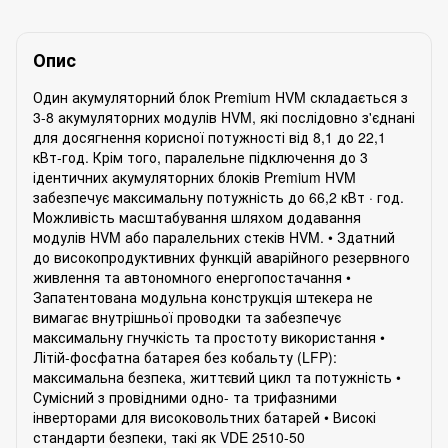
Опис
Один акумуляторний блок Premium HVM складається з
3-8 акумуляторних модулів HVM, які послідовно з'єднані
для досягнення корисної потужності від 8,1 до 22,1
кВт-год. Крім того, паралельне підключення до 3
ідентичних акумуляторних блоків Premium HVM
забезпечує максимальну потужність до 66,2 кВт · год.
Можливість масштабування шляхом додавання
модулів HVM або паралельних стеків HVM. • Здатний
до високопродуктивних функцій аварійного резервного
живлення та автономного енергопостачання •
Запатентована модульна конструкція штекера не
вимагає внутрішньої проводки та забезпечує
максимальну гнучкість та простоту використання •
Літій-фосфатна батарея без кобальту (LFP):
максимальна безпека, життєвий цикл та потужність •
Сумісний з провідними одно- та трифазними
інверторами для високовольтних батарей • Високі
стандарти безпеки, такі як VDE 2510-50