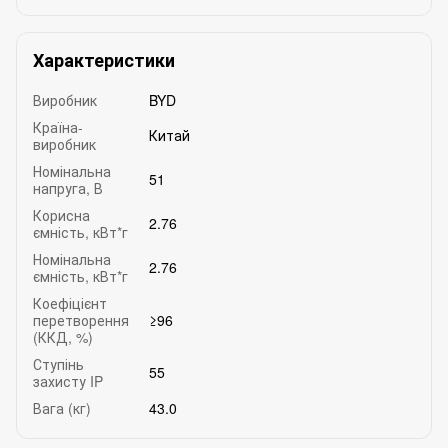
Характеристики
Виробник
BYD
Країна-
Китай
виробник
Номінальна
51
напруга, В
Корисна
2.76
ємність, кВт*г
Номінальна
2.76
ємність, кВт*г
Коефіцієнт
перетворення
≥96
(ККД, %)
Ступінь
55
захисту IP
Вага (кг)
43.0