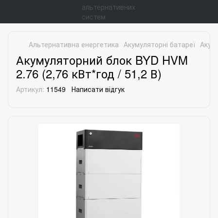
Альтернативна енергетика
Акумуляторні батареї
Акуму
Акумуляторний блок BYD HVM
2.76 (2,76 кВт*год / 51,2 В)
Артикул:
11549
Написати відгук