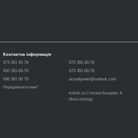
Контактна інформація
073 391 00 79
073 391-00-79
050 391-00-79
073 391-00-79
096 391 00 79
actualpower@outlook.com
Передзвонити вам?
м.Київ, ул.Степана Бандери, 8
Мапа проїзду