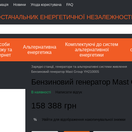
мація
Новини
Угода користувача
FAQ
СТАЧАЛЬНИК ЕНЕРГЕТИЧНОЇ НЕЗАЛЕЖНОСТІ
соби
Комплектуючі до систем
Альтернативна
зку та
альтернативної
енергетика
ернет
енергетики
Зарядні станції, генератори та альтернативні системи живлення
Бензиновий генератор Mast Group YH21000S
Бензиновий генератор Mast
В наявності
Написати відгук
158 388 грн
Увійти
для відображення накопичувальної знижки
%