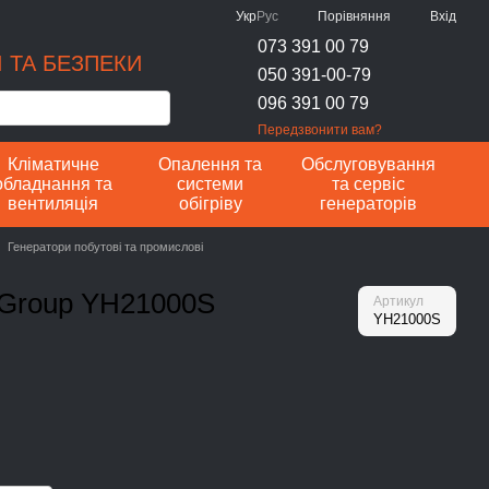
Порівняння
Укр
Рус
Вхід
073 391 00 79
 ТА БЕЗПЕКИ
050 391-00-79
096 391 00 79
Передзвонити вам?
Кліматичне
Опалення та
Обслуговування
обладнання та
системи
та сервіс
вентиляція
обігріву
генераторів
Генератори побутові та промислові
 Group YH21000S
Артикул
YH21000S