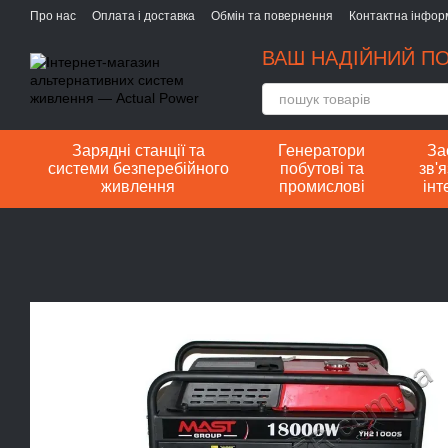
Перейти до основного контенту
Про нас
Оплата і доставка
Обмін та повернення
Контактна інфор
ВАШ НАДІЙНИЙ ПО
Зарядні станції та
Генератори
За
системи безперебійного
побутові та
зв'я
живлення
промислові
інт