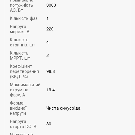
потужність
3000
AC, Вт
Кількість фаз
1
Напруга
220
мережі, В
Кількість
4
стрингів, шт
Кількість
2
МРРТ, шт
Коефіцієнт
перетворення
96.8
(ККД, %)
Максимальний
струм на
19.4
фазу, А
Форма
вихідної
Чиста синусоїда
напруги
Напруга
80
старта DC, В
Мінімальна