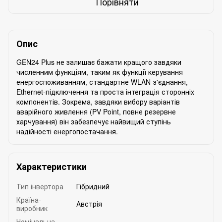
Порівняти
Опис
GEN24 Plus не залишає бажати кращого завдяки
численним функціям, таким як функції керування
енергоспоживанням, стандартне WLAN-з'єднання,
Ethernet-підключення та проста інтеграція сторонніх
компонентів. Зокрема, завдяки вибору варіантів
аварійного живлення (PV Point, повне резервне
харчування) він забезпечує найвищий ступінь
надійності енергопостачання.
Характеристики
Тип інвертора
Гібридний
Країна-
Австрія
виробник
Номінальна