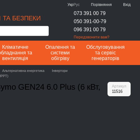
Порівняння
Укр
Рус
Вхід
073 391 00 79
 ТА БЕЗПЕКИ
050 391-00-79
096 391 00 79
Передзвонити вам?
Кліматичне
Опалення та
Обслуговування
обладнання та
системи
та сервіс
вентиляція
обігріву
генераторів
Альтернативна енергетика
Інвертори
 MPPT)
Symo GEN24 6.0 Plus (6 кВт,
Артикул
11516