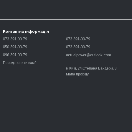
Контактна інформація
073 391 00 79
073 391-00-79
050 391-00-79
073 391-00-79
096 391 00 79
actualpower@outlook.com
Передзвонити вам?
м.Київ, ул.Степана Бандери, 8
Мапа проїзду