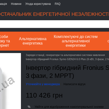
мація
Новини
Угода користувача
FAQ
СТАЧАЛЬНИК ЕНЕРГЕТИЧНОЇ НЕЗАЛЕЖНОСТІ
соби
Комплектуючі до систем
Альтернативна
зку та
альтернативної
енергетика
ернет
енергетики
Зарядні станції, генератори та альтернативні системи живлення
Інвертор гібридний Fronius Symo GEN24 6.0 Plus (6 кВт, 3 фази, 2
Інвертор гібридний Fronius 
3 фази, 2 MPPT)
Уточнюйте у менеджера
Написати відгук
110 426 грн
Увійти
для відображення накопичувальної знижки
%