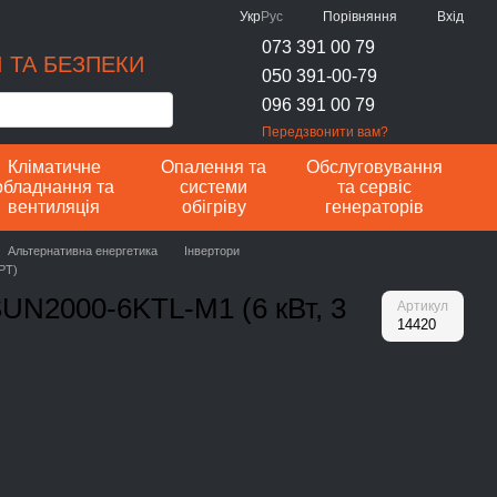
Порівняння
Укр
Рус
Вхід
073 391 00 79
 ТА БЕЗПЕКИ
050 391-00-79
096 391 00 79
Передзвонити вам?
Кліматичне
Опалення та
Обслуговування
обладнання та
системи
та сервіс
вентиляція
обігріву
генераторів
Альтернативна енергетика
Інвертори
PT)
SUN2000-6KTL-M1 (6 кВт, 3
Артикул
14420