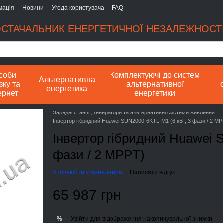
мація
Новини
Угода користувача
FAQ
СТАЧАЛЬНИК ЕНЕРГЕТИЧНОЇ НЕЗАЛЕЖНОСТІ
соби
Комплектуючі до систем
Альтернативна
зку та
альтернативної
енергетика
ернет
енергетики
Зарядні станції, генератори та альтернативні системи живлення
Інвертор гібридний Huawei SUN2000-6KTL-M1 (6 кВт, 3 фази / 2 MP
Інвертор гібридний Huawei 
фази / 2 MPPT)
Уточнюйте у менеджера
Написати відгук
65 987 грн
Увійти
для відображення накопичувальної знижки
%