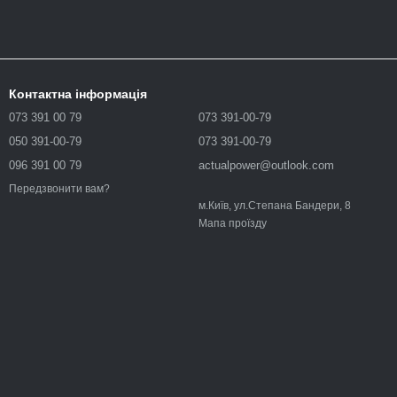
Контактна інформація
073 391 00 79
073 391-00-79
050 391-00-79
073 391-00-79
096 391 00 79
actualpower@outlook.com
Передзвонити вам?
м.Київ, ул.Степана Бандери, 8
Мапа проїзду