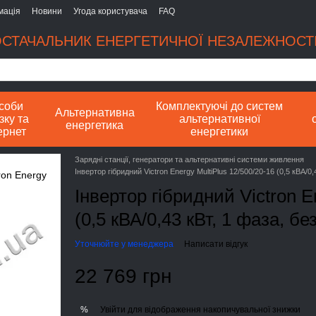
мація
Новини
Угода користувача
FAQ
СТАЧАЛЬНИК ЕНЕРГЕТИЧНОЇ НЕЗАЛЕЖНОСТІ
соби
Комплектуючі до систем
Альтернативна
зку та
альтернативної
енергетика
ернет
енергетики
Зарядні станції, генератори та альтернативні системи живлення
Інвертор гібридний Victron Energy MultiPlus 12/500/20-16 (0,5 кВА/0
Інвертор гібридний Victron E
(0,5 кВА/0,43 кВт, 1 фаза, б
Уточнюйте у менеджера
Написати відгук
22 769 грн
Увійти
для відображення накопичувальної знижки
%