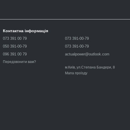
Контактна інформація
073 391 00 79
073 391-00-79
050 391-00-79
073 391-00-79
096 391 00 79
actualpower@outlook.com
Передзвонити вам?
м.Київ, ул.Степана Бандери, 8
Мапа проїзду