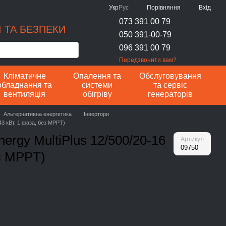
Порівняння
Укр
Рус
Вхід
073 391 00 79
 ТА БЕЗПЕКИ
050 391-00-79
096 391 00 79
Передзвонити вам?
Кліматичне
Опалення та
Обслуговування
обладнання та
системи
та сервіс
вентиляція
обігріву
генераторів
Альтернативна енергетика
Інвертори
,43 кВт, 1 фаза, без MPPT)
nergy MultiPlus 12/500/20-16
Артикул
09750
ез MPPT)