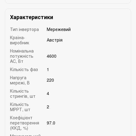
Характеристики
Тип інвертора
Мережевий
Країна-
Австрія
виробник
Номінальна
потужність
4600
AC, Вт
Кількість фаз
1
Напруга
220
мережі, В
Кількість
4
стрингів, шт
Кількість
2
МРРТ, шт
Коефіцієнт
перетворення
97.0
(ККД, %)
Максимальний