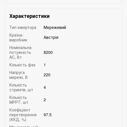
Характеристики
Тип інвертора
Мережевий
Країна-
Австрія
виробник
Номінальна
потужність
8200
AC, Вт
Кількість фаз
1
Напруга
220
мережі, В
Кількість
4
стрингів, шт
Кількість
2
МРРТ, шт
Коефіцієнт
перетворення
97.5
(ККД, %)
Максимальний