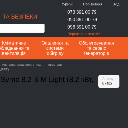
Порівняння
Укр
Рус
Вхід
073 391 00 79
 ТА БЕЗПЕКИ
050 391-00-79
096 391 00 79
Передзвонити вам?
Кліматичне
Опалення та
Обслуговування
обладнання та
системи
та сервіс
вентиляція
обігріву
генераторів
Альтернативна енергетика
Інвертори
 MPPT)
ymo 8.2-3-M Light (8,2 кВт,
Артикул
07492