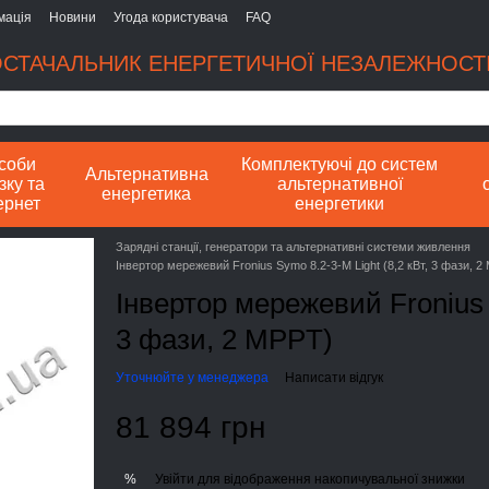
мація
Новини
Угода користувача
FAQ
СТАЧАЛЬНИК ЕНЕРГЕТИЧНОЇ НЕЗАЛЕЖНОСТІ
соби
Комплектуючі до систем
Альтернативна
зку та
альтернативної
енергетика
ернет
енергетики
Зарядні станції, генератори та альтернативні системи живлення
Інвертор мережевий Fronius Symo 8.2-3-M Light (8,2 кВт, 3 фази, 2
Інвертор мережевий Fronius S
3 фази, 2 MPPT)
Уточнюйте у менеджера
Написати відгук
81 894 грн
Увійти
для відображення накопичувальної знижки
%