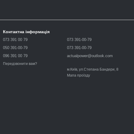
Контактна інформація
073 391 00 79
073 391-00-79
050 391-00-79
073 391-00-79
096 391 00 79
actualpower@outlook.com
Передзвонити вам?
м.Київ, ул.Степана Бандери, 8
Мапа проїзду