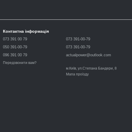
Контактна інформація
073 391 00 79
073 391-00-79
050 391-00-79
073 391-00-79
096 391 00 79
actualpower@outlook.com
Передзвонити вам?
м.Київ, ул.Степана Бандери, 8
Мапа проїзду