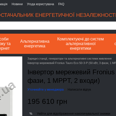
мація
Новини
Угода користувача
FAQ
СТАЧАЛЬНИК ЕНЕРГЕТИЧНОЇ НЕЗАЛЕЖНОСТІ
соби
Комплектуючі до систем
Альтернативна
зку та
альтернативної
енергетика
ернет
енергетики
Зарядні станції, генератори та альтернативні системи живлення
Інвертор мережевий Fronius Tauro Eco 50-3-P (50 кВт, 3 фази, 1 MP
Інвертор мережевий Fronius T
фази, 1 MPPT, 2 входи)
Уточнюйте у менеджера
Написати відгук
195 610 грн
Увійти
для відображення накопичувальної знижки
%