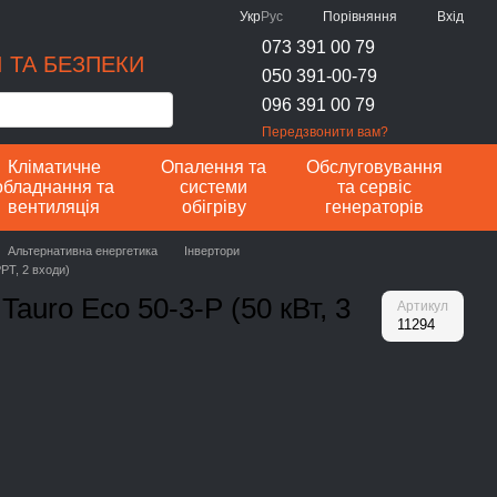
Порівняння
Укр
Рус
Вхід
073 391 00 79
 ТА БЕЗПЕКИ
050 391-00-79
096 391 00 79
Передзвонити вам?
Кліматичне
Опалення та
Обслуговування
обладнання та
системи
та сервіс
вентиляція
обігріву
генераторів
Альтернативна енергетика
Інвертори
PT, 2 входи)
auro Eco 50-3-P (50 кВт, 3
Артикул
11294