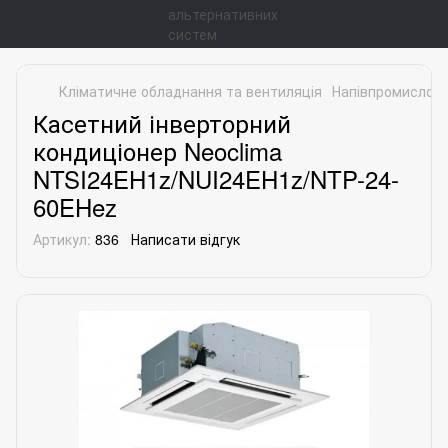
Кліматичне обладнання та вентиляція
Напівпромислові
Касетний інверторний
кондиціонер Neoclima
NTSI24EH1z/NUI24EH1z/NTP-24-
60EHez
Артикул:
836
Написати відгук