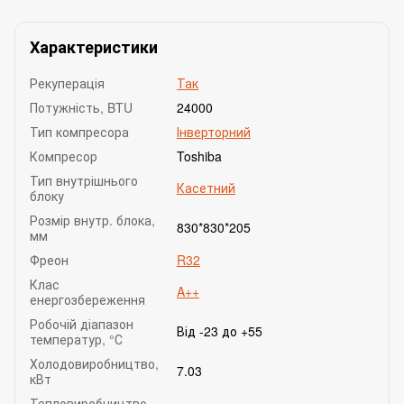
Характеристики
Рекуперація
Так
Потужність, BTU
24000
Тип компресора
Інверторний
Компресор
Toshiba
Тип внутрішнього
Касетний
блоку
Розмір внутр. блока,
830*830*205
мм
Фреон
R32
Клас
A++
енергозбереження
Робочій діапазон
Від -23 до +55
температур, °С
Холодовиробництво,
7.03
кВт
Тепловиробництво,