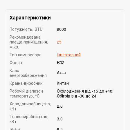
Характеристики
Потужність, BTU
9000
Рекомендована
площа приміщення,
25
м.кв.
Тип компресора
Інверторний
Фреон
R32
Клас
A+++
енергозбереження
Країна-виробник
Китай
Робочій діапазон
Охолодження від -15 до +48;
температур, °С
Обігрів від -30 до 24
Холодовиробництво,
2,6
кВт
Тепловиробництво,
3.0
кВт
SEER
8.5