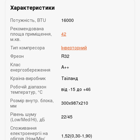
Характеристики
Потужність, BTU
16000
Рекомендована
площа приміщення,
42
м.кв.
Тип компресора
Інверторний
Фреон
R32
Клас
A++
енергозбереження
Країна-виробник
Таїланд
Робочій діапазон
від -15 до +46
температур, °С
Розмір внутр. блока,
300x987x210
мм
Рівень шуму
22/45
(Low/Med/Hi), дБ
Споживання
електроенергії на
1,52(0,30-1,90)
обігрів (Ном/Мін/