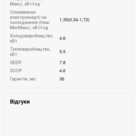
Макс), кВт/год
Споживання
електроенергії на
1,35(0,34-1,72)
охолодження (Ном/
Мін/Макс), кВт/год
Холодовиробництво,
4.6
кВт
Тепловиробництво,
5.5
кВт
SEER
7.8
SCOP
4.6
Гарантія, міс
36
Відгуки