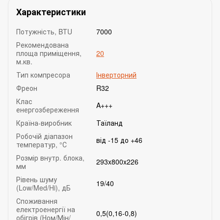
Характеристики
Потужність, BTU
7000
Рекомендована
площа приміщення,
20
м.кв.
Тип компресора
Інверторний
Фреон
R32
Клас
A+++
енергозбереження
Країна-виробник
Таїланд
Робочій діапазон
від -15 до +46
температур, °С
Розмір внутр. блока,
293x800x226
мм
Рівень шуму
19/40
(Low/Med/Hi), дБ
Споживання
електроенергії на
0,5(0,16-0,8)
обігрів (Ном/Мін/