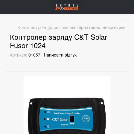
Комплектуючі до систем альтернативної енергетики
До
Контролер заряду C&T Solar
Fusor 1024
Артикул:
01057
Написати відгук