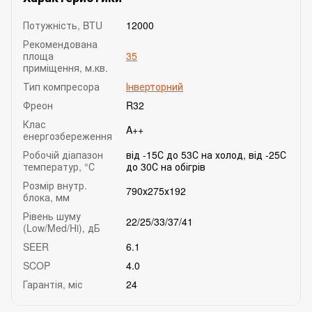
Потужність, BTU
12000
Рекомендована
площа
35
приміщення, м.кв.
Тип компресора
Інверторний
Фреон
R32
Клас
A++
енергозбереження
Робочій діапазон
від -15С до 53С на холод, від -25С
температур, °С
до 30С на обігрів
Розмір внутр.
790х275х192
блока, мм
Рівень шуму
22/25/33/37/41
(Low/Med/Hi), дБ
SEER
6.1
SCOP
4.0
Гарантія, міс
24