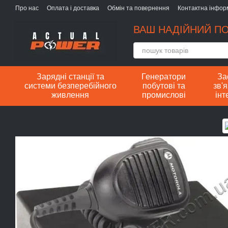
Перейти до основного контенту
Про нас
Оплата і доставка
Обмін та повернення
Контактна інфор
ВАШ НАДІЙНИЙ ПО
Зарядні станції та
Генератори
За
системи безперебійного
побутові та
зв'я
живлення
промислові
інт