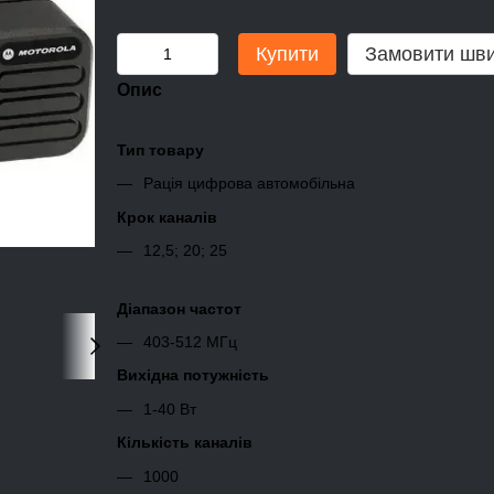
Купити
Замовити шв
Опис
Тип товару
Рація цифрова автомобільна
Крок каналів
12,5; 20; 25
Діапазон частот
403-512 МГц
Вихідна потужність
1-40 Вт
Кількість каналів
1000