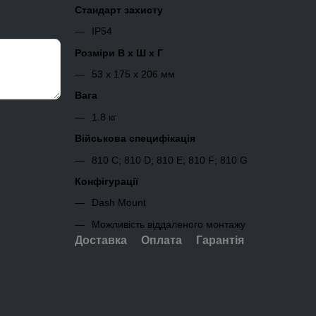
Стандарт захисту
IP54
Розміри В x Ш x Г
53 x 175 x 206 мм
Вага
1.8 кг
Військова специфікація
810 C; 810 D; 810 E; 810 F; 810 G
Конфігурації
Dash Mount
Можливість віддаленого монтажу
Доставка
Оплата
Гарантія