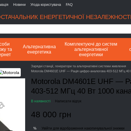
мація
Новини
Угода користувача
FAQ
СТАЧАЛЬНИК ЕНЕРГЕТИЧНОЇ НЕЗАЛЕЖНОСТІ
соби
Комплектуючі до систем
Альтернативна
зку та
альтернативної
енергетика
ернет
енергетики
Зарядні станції, генератори та альтернативні системи живлення
Motorola DM4601E UHF — Рація цифро-аналогова 403-512 МГц 40 В
Motorola DM4601E UHF — Р
403-512 МГц 40 Вт 1000 кана
В наявності
Написати відгук
48 000 грн
Увійти
для відображення накопичувальної знижки
%