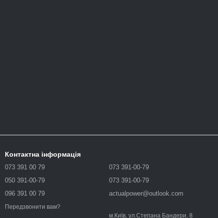
Контактна інформація
073 391 00 79
073 391-00-79
050 391-00-79
073 391-00-79
096 391 00 79
actualpower@outlook.com
Передзвонити вам?
м.Київ, ул.Степана Бандери, 8