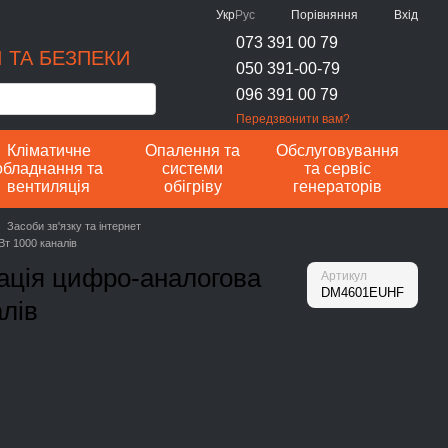
Порівняння
Укр
Рус
Вхід
073 391 00 79
 ТА БЕЗПЕКИ
050 391-00-79
096 391 00 79
Передзвонити вам?
Кліматичне
Опалення та
Обслуговування
обладнання та
системи
та сервіс
вентиляція
обігріву
генераторів
Засоби зв'язку та інтернет
т 1000 каналів
ація цифро-аналогова
Артикул
DM4601EUHF
лів