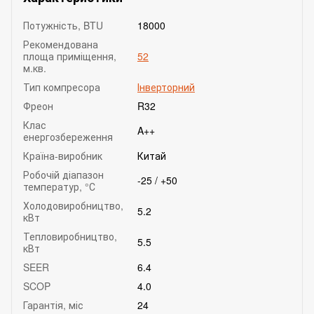
Потужність, BTU
18000
Рекомендована
площа приміщення,
52
м.кв.
Тип компресора
Інверторний
Фреон
R32
Клас
A++
енергозбереження
Країна-виробник
Китай
Робочій діапазон
-25 / +50
температур, °С
Холодовиробництво,
5.2
кВт
Тепловиробництво,
5.5
кВт
SEER
6.4
SCOP
4.0
Гарантія, міс
24