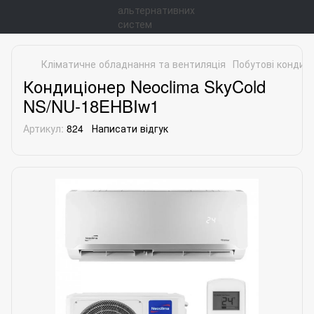
Кліматичне обладнання та вентиляція
Побутові кондиц
Кондиціонер Neoclima SkyCold
NS/NU-18EHBIw1
Артикул:
824
Написати відгук