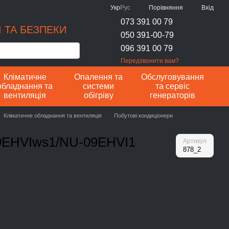
Порівняння
Укр
Рус
Вхід
073 391 00 79
 ТА БЕЗПЕКИ
050 391-00-79
096 391 00 79
Передзвонити вам?
Кліматичне
Опалення та
Обслуговування
обладнання та
системи
та сервіс
вентиляція
обігріву
генераторів
Кліматичне обладнання та вентиляція
Побутові кондиціонери
09EHVIws1/NU-09EHVI1
Артикул
878_2