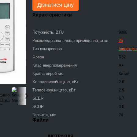
Дізнатися ціну
Характеристики
Потужність, BTU
9000
Рекомендована площа приміщення, м.кв.
25
Тип компресора
Інверторн
Фреон
R32
Клас енергозбереження
A+
Країна-виробник
Китай
Холодовиробництво, кВт
2.6
Тепловиробництво, кВт
2.9
SEER
6.7
SCOP
4.0
Гарантія, міс
24
Файли
ІНСТРУКЦІЯ