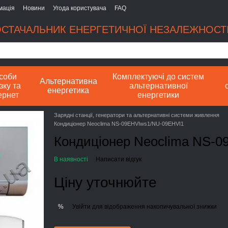
мація
Новини
Угода користувача
FAQ
СТАЧАЛЬНИК ЕНЕРГЕТИЧНОЇ НЕЗАЛЕЖНОСТІ
соби
Комплектуючі до систем
Альтернативна
зку та
альтернативної
енергетика
ернет
енергетики
Зарядні станції, генератори та альтернативні системи живлення
Кондиціонер Neoclima NS-09EHVIws1/NU-09EHVI1
Кондиціонер Neoclima NS-
В наявності
Написати відгук
Ціну уточнюйте
Увійти
для відображення накопичувальної знижки
%