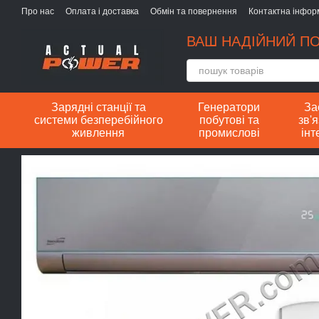
Перейти до основного контенту
Про нас
Оплата і доставка
Обмін та повернення
Контактна інфор
ВАШ НАДІЙНИЙ ПО
Зарядні станції та
Генератори
За
системи безперебійного
побутові та
зв'я
живлення
промислові
інт