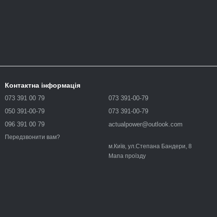
Контактна інформація
073 391 00 79
073 391-00-79
050 391-00-79
073 391-00-79
096 391 00 79
actualpower@outlook.com
Передзвонити вам?
м.Київ, ул.Степана Бандери, 8
Мапа проїзду