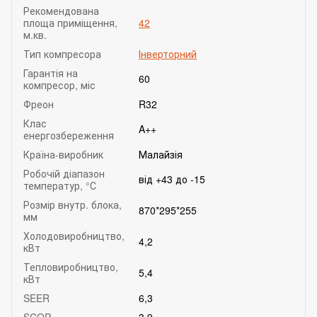
Рекомендована
площа приміщення,
42
м.кв.
Тип компресора
Інверторний
Гарантія на
60
компресор, міс
Фреон
R32
Клас
A++
енергозбереження
Країна-виробник
Малайзія
Робочій діапазон
від +43 до -15
температур, °С
Розмір внутр. блока,
870*295*255
мм
Холодовиробництво,
4,2
кВт
Тепловиробництво,
5,4
кВт
SEER
6,3
SCOP
3,9