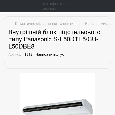
Кліматичне обладнання та вентиляція
Напівпромислові
Внутрішній блок підстельового
типу Panasonic S-F50DТE5/CU-
L50DBE8
Артикул:
1812
Написати відгук