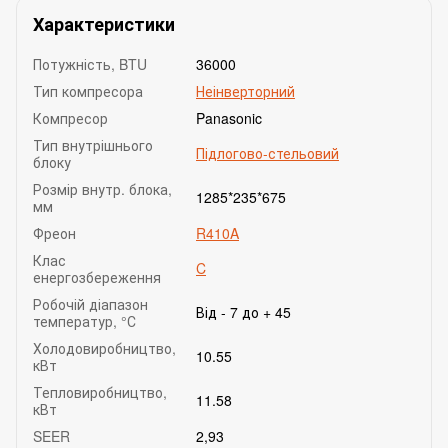
Характеристики
Потужність, BTU
36000
Тип компресора
Неінверторний
Компресор
Panasonic
Тип внутрішнього
Підлогово-стельовий
блоку
Розмір внутр. блока,
1285*235*675
мм
Фреон
R410A
Клас
C
енергозбереження
Робочій діапазон
Від - 7 до + 45
температур, °С
Холодовиробництво,
10.55
кВт
Тепловиробництво,
11.58
кВт
SEER
2,93