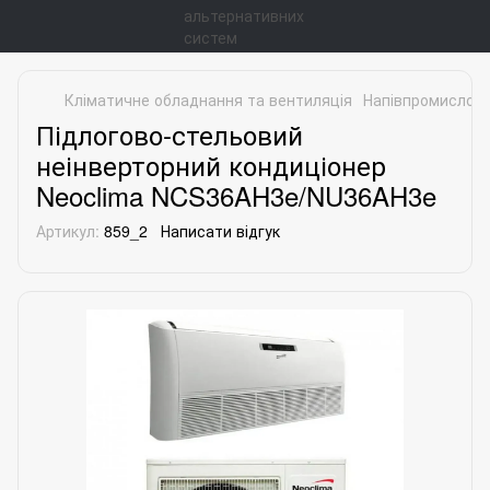
Кліматичне обладнання та вентиляція
Напівпромислові
Підлогово-стельовий
неінверторний кондиціонер
Neoclima NCS36AH3e/NU36AH3e
Артикул:
859_2
Написати відгук