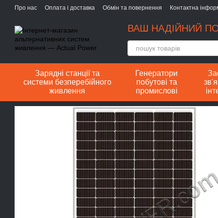
Перейти до основного контенту
Про нас
Оплата і доставка
Обмін та повернення
Контактна інфор
ВАШ НАДІЙНИЙ ПО
Зарядні станції та
Генератори
За
системи безперебійного
побутові та
зв'я
живлення
промислові
інт