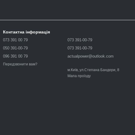
Контактна інформація
073 391 00 79
073 391-00-79
050 391-00-79
073 391-00-79
096 391 00 79
actualpower@outlook.com
Передзвонити вам?
м.Київ, ул.Степана Бандери, 8
Мапа проїзду