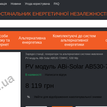
мація
Новини
Угода користувача
FAQ
СТАЧАЛЬНИК ЕНЕРГЕТИЧНОЇ НЕЗАЛЕЖНОСТІ
соби
Комплектуючі до систем
Альтернативна
зку та
альтернативної
енергетика
ернет
енергетики
Зарядні станції, генератори та альтернативні системи живлення
PV модуль ABi-Solar AB530-72MHC, 530 Wp
PV модуль ABi-Solar AB530
В наявності
Написати відгук
8 119 грн
Увійти
для відображення накопичувальної знижки
%