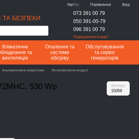
Порівняння
Укр
Рус
Вхід
073 391 00 79
 ТА БЕЗПЕКИ
050 391-00-79
096 391 00 79
Передзвонити вам?
Кліматичне
Опалення та
Обслуговування
обладнання та
системи
та сервіс
вентиляція
обігріву
генераторів
Альтернативна енергетика
Фотоелектричні модулі
-72MHC, 530 Wp
Артикул
15059