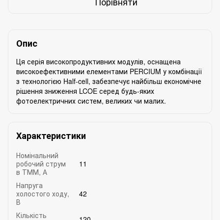
Порівняти
Опис
Ця серія високопродуктивних модулів, оснащена
високоефективними елементами PERCIUM у комбінації
з технологією Half-cell, забезпечує найбільш економічне
рішення зниження LCOE серед будь-яких
фотоелектричних систем, великих чи малих.
Характеристики
Номінальний
робочий струм
11
в ТММ, А
Напруга
холостого ходу,
42
В
Кількість
120