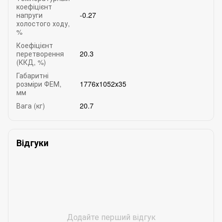
коефіцієнт
напруги
-0.27
холостого ходу,
%
Коефіцієнт
перетворення
20.3
(ККД, %)
Габаритні
розміри ФЕМ,
1776х1052х35
мм
Вага (кг)
20.7
Відгуки
Додайте перший відгук