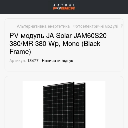
Альтернативна енергетика
Фотоелектричні модулі
PV 
PV модуль JA Solar JAM60S20-
380/MR 380 Wp, Mono (Black
Frame)
Артикул:
13477
Написати відгук