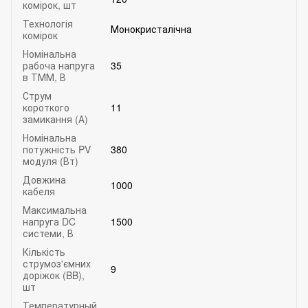
комірок, шт
Технологія
Монокристалічна
комірок
Номінальна
рабоча напруга
35
в ТММ, В
Струм
короткого
11
замикання (А)
Номінальна
потужність PV
380
модуля (Вт)
Довжина
1000
кабеля
Максимальна
напруга DC
1500
системи, В
Кількість
струмоз'ємних
9
доріжок (BB),
шт
Температурный