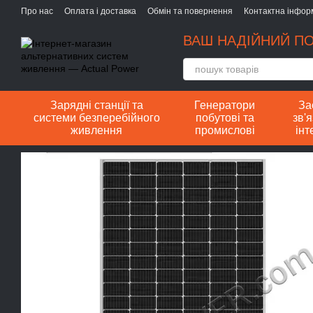
Перейти до основного контенту
Про нас
Оплата і доставка
Обмін та повернення
Контактна інфор
ВАШ НАДІЙНИЙ ПО
Зарядні станції та
Генератори
За
системи безперебійного
побутові та
зв'я
живлення
промислові
інт