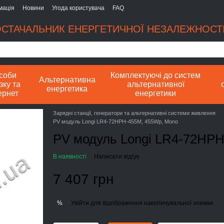
мація
Новини
Угода користувача
FAQ
СТАЧАЛЬНИК ЕНЕРГЕТИЧНОЇ НЕЗАЛЕЖНОСТІ
соби
Комплектуючі до систем
Альтернативна
зку та
альтернативної
енергетика
ернет
енергетики
Зарядні станції, генератори та альтернативні системи живлення
PV модуль Longi LR4-72HPH-455M, 455Wp, Mono
PV модуль Longi LR4-72HP
В наявності
Написати відгук
7 407 грн
Увійти
для відображення накопичувальної знижки
%