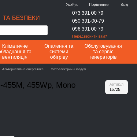
Порівняння
Укр
Рус
Вхід
073 391 00 79
 ТА БЕЗПЕКИ
050 391-00-79
096 391 00 79
Передзвонити вам?
Кліматичне
Опалення та
Обслуговування
обладнання та
системи
та сервіс
вентиляція
обігріву
генераторів
Альтернативна енергетика
Фотоелектричні модулі
H-455M, 455Wp, Mono
Артикул
16725