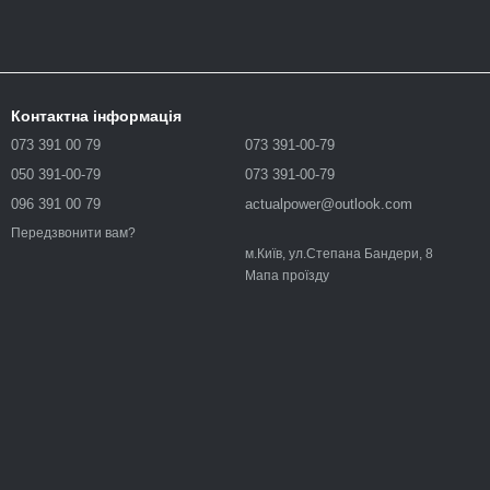
Контактна інформація
073 391 00 79
073 391-00-79
050 391-00-79
073 391-00-79
096 391 00 79
actualpower@outlook.com
Передзвонити вам?
м.Київ, ул.Степана Бандери, 8
Мапа проїзду