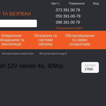
Порівняння
Укр
Рус
Вхід
073 391 00 79
 ТА БЕЗПЕКИ
050 391-00-79
096 391 00 79
Передзвонити вам?
Кліматичне
Опалення та
Обслуговування
обладнання та
системи
та сервіс
вентиляція
обігріву
генераторів
Альтернативна енергетика
Фотоелектричні модулі
W-12V series 4a, 40Wp,
Артикул
17565