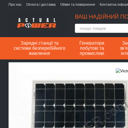
Перейти до основного контенту
Про нас
Оплата і доставка
Обмін та повернення
Контактна інфор
ВАШ НАДІЙНИЙ ПО
Зарядні станції та
Генератори
За
системи безперебійного
побутові та
зв'я
живлення
промислові
інт