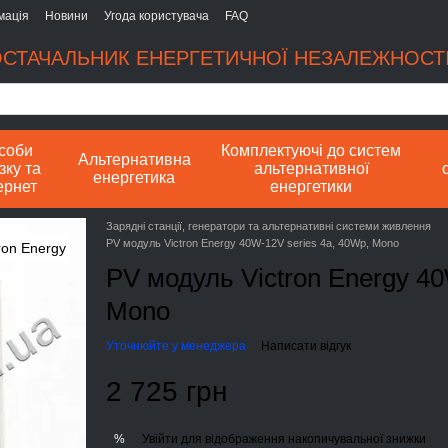
мація
Новини
Угода користувача
FAQ
СТАЧАЛЬНИК ЕНЕРГЕТИЧНОЇ НЕЗАЛЕЖНОСТІ
соби
Комплектуючі до систем
Альтернативна
зку та
альтернативної
енергетика
ернет
енергетики
Зарядні станції, генератори та альтернативні системи живлення
PV модуль Victron Energy 40W-12V series 4a, 40Wp, Mono
PV модуль Victron Energy 40
Mono
Уточнюйте у менеджера
Написати відгук
2 725 грн
Увійти
для відображення накопичувальної знижки
%