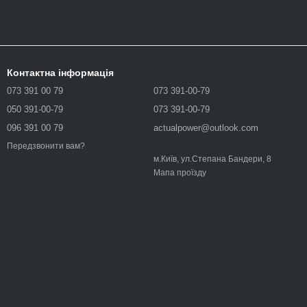
Контактна інформація
073 391 00 79
073 391-00-79
050 391-00-79
073 391-00-79
096 391 00 79
actualpower@outlook.com
Передзвонити вам?
м.Київ, ул.Степана Бандери, 8
Мапа проїзду