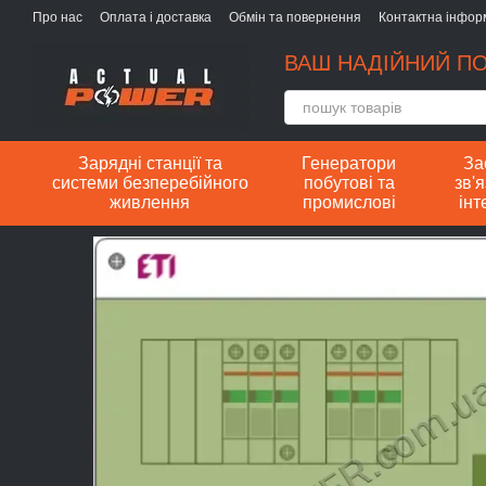
Перейти до основного контенту
Про нас
Оплата і доставка
Обмін та повернення
Контактна інфор
ВАШ НАДІЙНИЙ ПО
Зарядні станції та
Генератори
За
системи безперебійного
побутові та
зв'я
живлення
промислові
інт