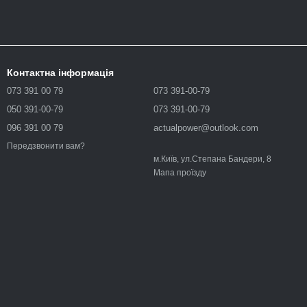
Контактна інформація
073 391 00 79
073 391-00-79
050 391-00-79
073 391-00-79
096 391 00 79
actualpower@outlook.com
Передзвонити вам?
м.Київ, ул.Степана Бандери, 8
Мапа проїзду