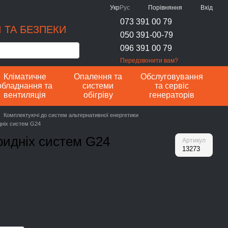
Порівняння
Укр
Рус
Вхід
073 391 00 79
 ТА БЕЗПЕКИ
050 391-00-79
096 391 00 79
Передзвонити вам?
Кліматичне
Опалення та
Обслуговування
обладнання та
системи
та сервіс
вентиляція
обігріву
генераторів
Комплектуючі до систем альтернативної енергетики
дніх систем G24
ридніх систем G24
Артикул
13273