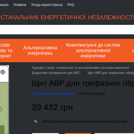
мація
Новини
Угода користувача
FAQ
СТАЧАЛЬНИК ЕНЕРГЕТИЧНОЇ НЕЗАЛЕЖНОСТІ
соби
Комплектуючі до систем
Альтернативна
зку та
альтернативної
енергетика
ернет
енергетики
Зарядні станції, генератори та альтернативні системи живлення
Додаткове обладнання для ФЕС
Щит АВР для трифазних гібри
Щит АВР для трифазних гіб
Уточнюйте у менеджера
Написати відгук
39 432 грн
Увійти
для відображення накопичувальної знижки
%