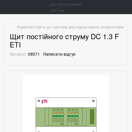
Комплектуючі до систем альтернативної енергетики
До
Щит постійного струму DC 1.3 F
ETI
Артикул:
08571
Написати відгук