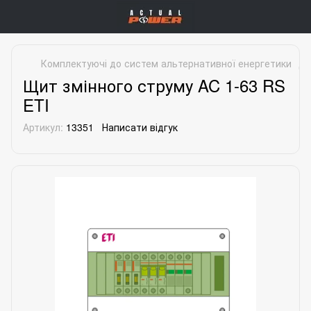
Комплектуючі до систем альтернативної енергетики
До
Щит змінного струму AC 1-63 RS
ETI
Артикул:
13351
Написати відгук