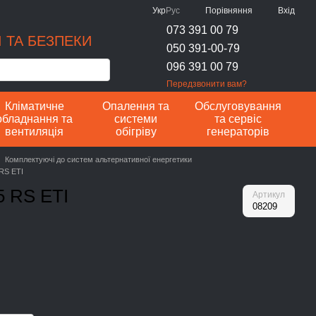
Порівняння
Укр
Рус
Вхід
073 391 00 79
 ТА БЕЗПЕКИ
050 391-00-79
096 391 00 79
Передзвонити вам?
Кліматичне
Опалення та
Обслуговування
обладнання та
системи
та сервіс
вентиляція
обігріву
генераторів
Комплектуючі до систем альтернативної енергетики
RS ETI
5 RS ETI
Артикул
08209