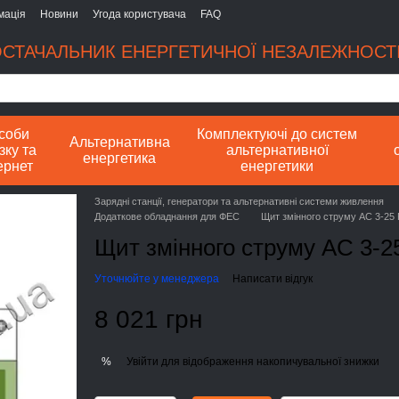
мація
Новини
Угода користувача
FAQ
СТАЧАЛЬНИК ЕНЕРГЕТИЧНОЇ НЕЗАЛЕЖНОСТІ
соби
Комплектуючі до систем
Альтернативна
зку та
альтернативної
енергетика
ернет
енергетики
Зарядні станції, генератори та альтернативні системи живлення
Додаткове обладнання для ФЕС
Щит змінного струму AC 3-25 
Щит змінного струму AC 3-2
Уточнюйте у менеджера
Написати відгук
8 021 грн
Увійти
для відображення накопичувальної знижки
%