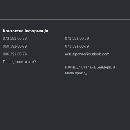
Контактна інформація
073 391 00 79
073 391-00-79
050 391-00-79
073 391-00-79
096 391 00 79
actualpower@outlook.com
Передзвонити вам?
м.Київ, ул.Степана Бандери, 8
Мапа проїзду