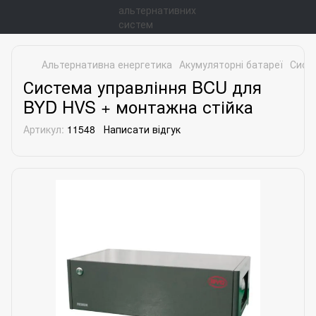
Альтернативна енергетика
Акумуляторні батареї
Сист
Система управління BCU для
BYD HVS + монтажна стійка
Артикул:
11548
Написати відгук