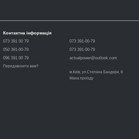
Контактна інформація
073 391 00 79
073 391-00-79
050 391-00-79
073 391-00-79
096 391 00 79
actualpower@outlook.com
Передзвонити вам?
м.Київ, ул.Степана Бандери, 8
Мапа проїзду