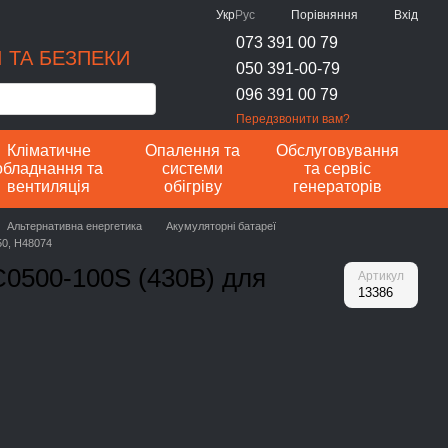
Порівняння
Укр
Рус
Вхід
073 391 00 79
 ТА БЕЗПЕКИ
050 391-00-79
096 391 00 79
Передзвонити вам?
Кліматичне
Опалення та
Обслуговування
обладнання та
системи
та сервіс
вентиляція
обігріву
генераторів
Альтернативна енергетика
Акумуляторні батареї
50, H48074
0500-100S (430В) для
Артикул
13386