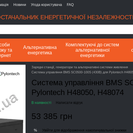
мація
Новини
Угода користувача
FAQ
СТАЧАЛЬНИК ЕНЕРГЕТИЧНОЇ НЕЗАЛЕЖНОСТІ
соби
Комплектуючі до систем
Альтернативна
зку та
альтернативної
енергетика
ернет
енергетики
Зарядні станції, генератори та альтернативні системи живлення
Система управління BMS SC0500-100S (430В) для Pylontech H480
Система управління BMS SC
Pylontech H48050, H48074
В наявності
Написати відгук
53 385 грн
Увійти
для відображення накопичувальної знижки
%