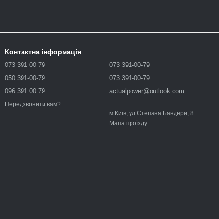
Контактна інформація
073 391 00 79
073 391-00-79
050 391-00-79
073 391-00-79
096 391 00 79
actualpower@outlook.com
Передзвонити вам?
м.Київ, ул.Степана Бандери, 8
Мапа проїзду