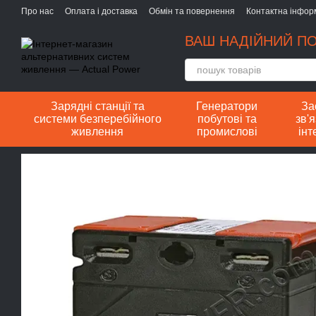
Перейти до основного контенту
Про нас
Оплата і доставка
Обмін та повернення
Контактна інфор
ВАШ НАДІЙНИЙ ПО
Зарядні станції та
Генератори
За
системи безперебійного
побутові та
зв'я
живлення
промислові
інт