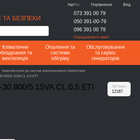
Порівняння
Укр
Рус
Вхід
073 391 00 79
 ТА БЕЗПЕКИ
050 391-00-79
096 391 00 79
Передзвонити вам?
Кліматичне
Опалення та
Обслуговування
обладнання та
системи
та сервіс
вентиляція
обігріву
генераторів
Комплектуючі до систем альтернативної енергетики
 800/5 15VA CL.0,5 ETI
0 800/5 15VA CL.0,5 ETI
Артикул
12187