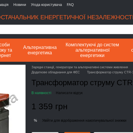
мація
Новини
Угода користувача
FAQ
СТАЧАЛЬНИК ЕНЕРГЕТИЧНОЇ НЕЗАЛЕЖНОСТІ
соби
Комплектуючі до систем
Альтернативна
зку та
альтернативної
енергетика
ернет
енергетики
Зарядні станції, генератори та альтернативні системи живлення
Додаткове обладнання для ФЕС
Трансформатор струму CTR-30
Трансформатор струму CTR-3
В наявності
Написати відгук
1 359 грн
Увійти
для відображення накопичувальної знижки
%