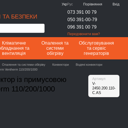
Порівняння
Укр
Рус
Вхід
073 391 00 79
 ТА БЕЗПЕКИ
050 391-00-79
096 391 00 79
Передзвонити вам?
Кліматичне
Опалення та
Обслуговування
обладнання та
системи
та сервіс
вентиляція
обігріву
генераторів
Опалення та системи обігріву
Конвектори
Водяні конвектори
erm Ventherm 110/200/1000
ктор із примусовою
Артикул
V-
erm 110/200/1000
2450.200.110-
C.AS