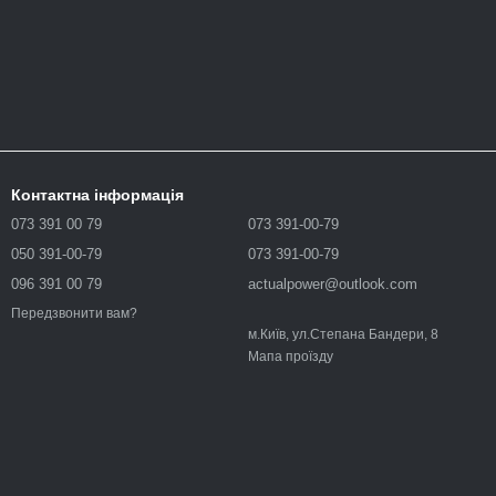
Контактна інформація
073 391 00 79
073 391-00-79
050 391-00-79
073 391-00-79
096 391 00 79
actualpower@outlook.com
Передзвонити вам?
м.Київ, ул.Степана Бандери, 8
Мапа проїзду