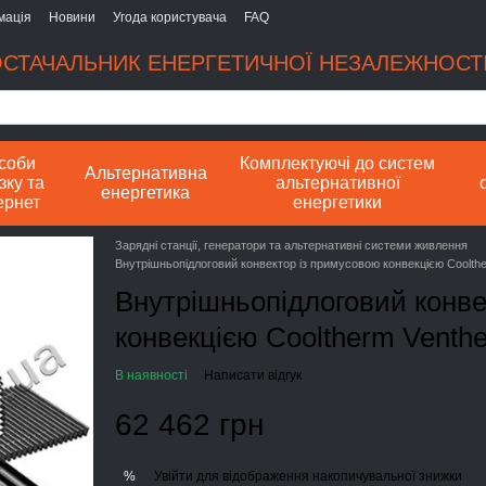
мація
Новини
Угода користувача
FAQ
СТАЧАЛЬНИК ЕНЕРГЕТИЧНОЇ НЕЗАЛЕЖНОСТІ
соби
Комплектуючі до систем
Альтернативна
зку та
альтернативної
енергетика
ернет
енергетики
Зарядні станції, генератори та альтернативні системи живлення
Внутрішньопідлоговий конвектор із примусовою конвекцією Coolth
Внутрішньопідлоговий конве
конвекцією Cooltherm Venth
В наявності
Написати відгук
62 462 грн
Увійти
для відображення накопичувальної знижки
%