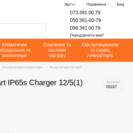
Порівняння
Укр
Рус
Вхід
073 391 00 79
050 391-00-79
096 391 00 79
Передзвонити вам?
Кліматичне
Опалення та
Обслуговування
обладнання та
системи
та сервіс
вентиляція
обігріву
генераторів
Альтернативна енергетика
Акумуляторні батареї
t IP65s Charger 12/5(1)
Артикул
09247