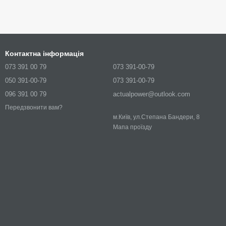
Контактна інформація
073 391 00 79
073 391-00-79
050 391-00-79
073 391-00-79
096 391 00 79
actualpower@outlook.com
Передзвонити вам?
м.Київ, ул.Степана Бандери, 8
Мапа проїзду