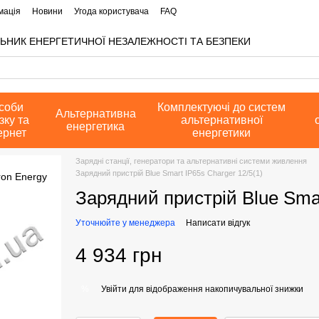
мація
Новини
Угода користувача
FAQ
ЬНИК ЕНЕРГЕТИЧНОЇ НЕЗАЛЕЖНОСТІ ТА БЕЗПЕКИ
соби
Комплектуючі до систем
Альтернативна
зку та
альтернативної
енергетика
ернет
енергетики
Зарядні станції, генератори та альтернативні системи живлення
Зарядний пристрій Blue Smart IP65s Charger 12/5(1)
Зарядний пристрій Blue Smar
Уточнюйте у менеджера
Написати відгук
4 934 грн
Увійти
для відображення накопичувальної знижки
%