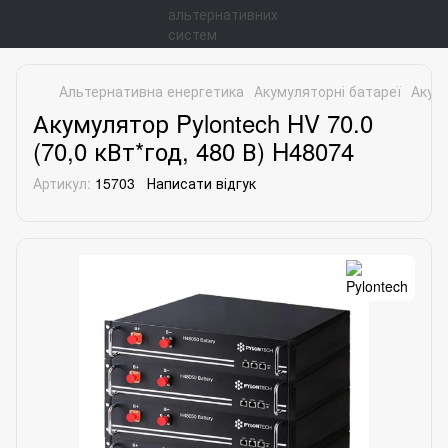
Альтернативна енергетика
Акумуляторні батареї
Акуму
Акумулятор Pylontech HV 70.0
(70,0 кВт*год, 480 В) H48074
Артикул:
15703
Написати відгук