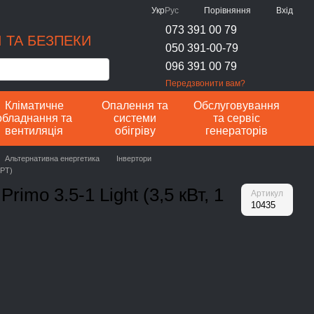
Порівняння
Укр
Рус
Вхід
073 391 00 79
 ТА БЕЗПЕКИ
050 391-00-79
096 391 00 79
Передзвонити вам?
Кліматичне
Опалення та
Обслуговування
обладнання та
системи
та сервіс
вентиляція
обігріву
генераторів
Альтернативна енергетика
Інвертори
PPT)
imo 3.5-1 Light (3,5 кВт, 1
Артикул
10435