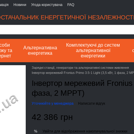
мація
Новини
Угода користувача
FAQ
СТАЧАЛЬНИК ЕНЕРГЕТИЧНОЇ НЕЗАЛЕЖНОСТІ
соби
Комплектуючі до систем
Альтернативна
зку та
альтернативної
енергетика
ернет
енергетики
Зарядні станції, генератори та альтернативні системи живлення
Інвертор мережевий Fronius Primo 3.5-1 Light (3,5 кВт, 1 фаза, 2 M
Інвертор мережевий Fronius Pr
фаза, 2 MPPT)
Уточнюйте у менеджера
Написати відгук
42 386 грн
Увійти
для відображення накопичувальної знижки
%