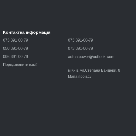
Контактна інформація
073 391 00 79
073 391-00-79
050 391-00-79
073 391-00-79
096 391 00 79
actualpower@outlook.com
Передзвонити вам?
м.Київ, ул.Степана Бандери, 8
Мапа проїзду