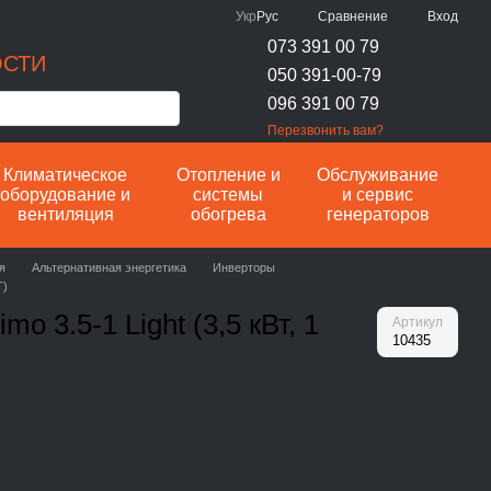
Сравнение
Укр
Рус
Вход
073 391 00 79
ОСТИ
050 391-00-79
096 391 00 79
Перезвонить вам?
Климатическое
Отопление и
Обслуживание
оборудование и
системы
и сервис
вентиляция
обогрева
генераторов
я
Альтернативная энергетика
Инверторы
T)
o 3.5-1 Light (3,5 кВт, 1
Артикул
10435