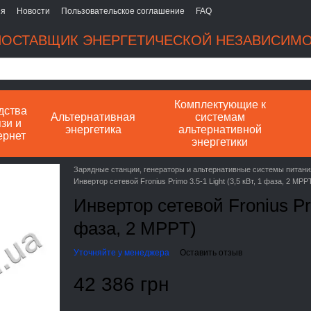
ия
Новости
Пользовательское соглашение
FAQ
ОСТАВЩИК ЭНЕРГЕТИЧЕСКОЙ НЕЗАВИСИМ
Комплектующие к
дства
Альтернативная
системам
зи и
энергетика
альтернативной
ернет
энергетики
Зарядные станции, генераторы и альтернативные системы питани
Инвертор сетевой Fronius Primo 3.5-1 Light (3,5 кВт, 1 фаза, 2 MPP
Инвертор сетевой Fronius Prim
фаза, 2 MPPT)
Уточняйте у менеджера
Оставить отзыв
42 386 грн