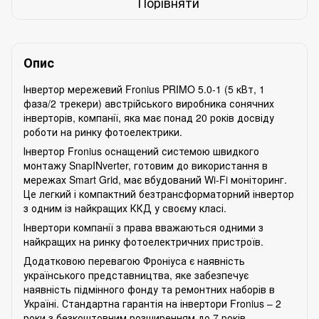
Порівняти
Опис
Інвертор мережевий Fronius PRIMO 5.0-1 (5 кВт, 1
фаза/2 трекери) австрійського виробника сонячних
інверторів, компанії, яка має понад 20 років досвіду
роботи на ринку фотоелектрики.
Інвертор Fronius оснащений системою швидкого
монтажу SnapINverter, готовим до використання в
мережах Smart Grid, має вбудований Wi-Fi моніторинг.
Це легкий і компактний безтрансформаторний інвертор
з одним із найкращих ККД у своєму класі.
Інвертори компанії з права вважаються одними з
найкращих на ринку фотоелектричних пристроїв.
Додатковою перевагою Фроніуса є наявність
українського представництва, яке забезпечує
наявність підмінного фонду та ремонтних наборів в
Україні. Стандартна гарантія на інвертори Fronius – 2
роки з безкоштовним розширенням до 7 років.