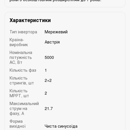
Характеристики
Тип інвертора
Мережевий
Країна-
Австрія
виробник
Номінальна
потужність
5000
AC, Вт
Кількість фаз
1
Кількість
2+2
стрингів, шт
Кількість
2
МРРТ, шт
Максимальний
струм на
21.7
фазу, А
Форма
вихідної
Чиста синусоїда