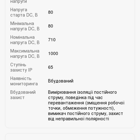
напруги
Напруга
80
старта DC, В
Мінімальна
80
напруга DC, В
Номінальна
710
напруга DC, В
Максимальна
1000
напруга DC, В
Ступінь
65
захисту IP
Наявність
Вбудований
мониторинга
Вбудований
Вимірювання ізоляції постійного
захист
струму, поведінка під час
перевантаження (зміщення робочої
точки, обмеження потужності),
вимикач постійного струму, захист
від неправильної полярності