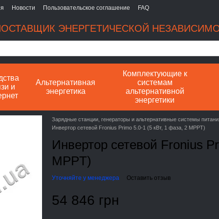
ия
Новости
Пользовательское соглашение
FAQ
ОСТАВЩИК ЭНЕРГЕТИЧЕСКОЙ НЕЗАВИСИМ
Комплектующие к
дства
Альтернативная
системам
зи и
энергетика
альтернативной
ернет
энергетики
Зарядные станции, генераторы и альтернативные системы питани
Инвертор сетевой Fronius Primo 5.0-1 (5 кВт, 1 фаза, 2 MPPT)
Инвертор сетевой Fronius Pri
MPPT)
Уточняйте у менеджера
Оставить отзыв
54 846 грн