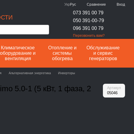
Сравнение
Укр
Рус
Вход
073 391 00 79
ОСТИ
050 391-00-79
096 391 00 79
Перезвонить вам?
Климатическое
Отопление и
Обслуживание
оборудование и
системы
и сервис
вентиляция
обогрева
генераторов
я
Альтернативная энергетика
Инверторы
mo 5.0-1 (5 кВт, 1 фаза, 2
Артикул
05046