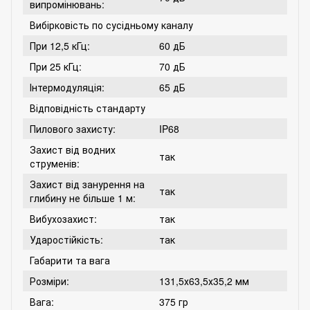
випромінювань:
Вибірковість по сусідньому каналу
При 12,5 кГц:
60 дБ
При 25 кГц:
70 дБ
Інтермодуляція:
65 дБ
Відповідність стандарту
Пилового захисту:
IP68
Захист від водних
так
струменів:
Захист від занурення на
так
глибину не більше 1 м:
Вибухозахист:
так
Ударостійкість:
так
Габарити та вага
Розміри:
131,5х63,5х35,2 мм
Вага:
375 гр