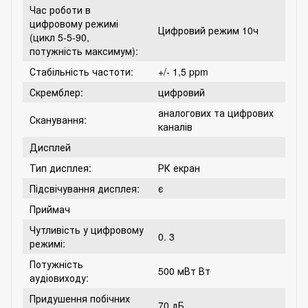
Час роботи в
цифровому режимі
Цифровий режим 10ч
(цикл 5-5-90,
потужність максимум):
Стабільність частоти:
+/- 1,5 ppm
Скремблер:
цифровий
аналогових та цифрових
Сканування:
каналів
Дисплей
Тип дисплея:
РК екран
Підсвічування дисплея:
є
Приймач
Чутливість у цифровому
0. 3
режимі:
Потужність
500 мВт Вт
аудіовиходу:
Придушення побічних
70 дБ