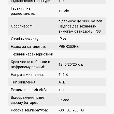
Підключення гарнітури:
так
Гарантія на
12 міс
радіостанцію:
підтримує до 1000 ка лов
Особливості:
і відповідає технічним
вимогам стандарту IP68
Ступінь захисту:
IP68
Назва за каталогом:
PBER302FE
Технічні характеристики
Крок частотної сітки в
12. 5/20/25 кГц
цифровому режимі:
Напруга живлення:
7. 5 В
Тип живлення:
АКБ
Режим економії АКБ:
так
Відображення рівня
немає
заряду батареї:
Робоча температура:
-30 °C…+60 °C