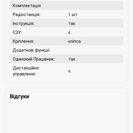
Комплектація
Радіостанція:
1 шт
Інструкція:
так
СЗУ:
є
Кріплення:
кліпса
Додаткові функції
Одинокий Працівник:
так
Дистанційне
є
управління:
Відгуки