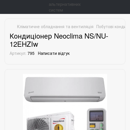
Кліматичне обладнання та вентиляція
Побутові кондиц
Кондиціонер Neoclima NS/NU-
12EHZIw
Артикул:
795
Написати відгук