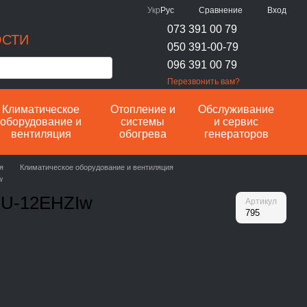
Сравнение
Укр
Рус
Вход
073 391 00 79
ОСТИ
050 391-00-79
096 391 00 79
Перезвонить вам?
Климатическое
Отопление и
Обслуживание
оборудование и
системы
и сервис
вентиляция
обогрева
генераторов
я
Климатическое оборудование и вентиляция
w
NU-12EHZIw
Артикул
795