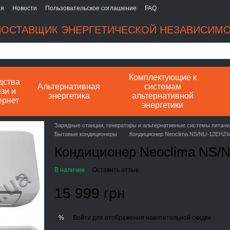
ия
Новости
Пользовательское соглашение
FAQ
ОСТАВЩИК ЭНЕРГЕТИЧЕСКОЙ НЕЗАВИСИМ
Комплектующие к
дства
Альтернативная
системам
зи и
энергетика
альтернативной
ернет
энергетики
Зарядные станции, генераторы и альтернативные системы питани
Бытовые кондиционеры
Кондиционер Neoclima NS/NU-12EHZI
Кондиционер Neoclima NS/
В наличии
Оставить отзыв
15 999 грн
Войти
для отображения накопительной скидки
%