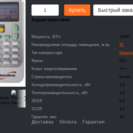
Купить
Быстрый зака
Характеристики
Мощность, BTU
12000
Рекомендуемая площадь помещения, м.кв.
35
Тип компрессора
Инверт
Фреон
R32
Класс энергосбережения
A++
Страна-производитель
Китай
Холодопроизводительность, кВт
3,5
Теплопроизводительность, кВт
4.0
SEER
6.6
SCOP
4.4
Гарантия, мес
24
Доставка
Оплата
Гарантия