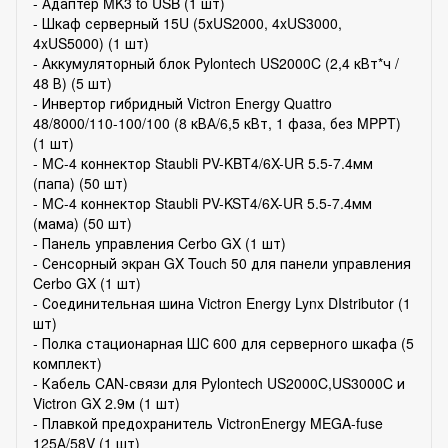
- Адаптер MK3 to USB (1 шт)
- Шкаф серверный 15U (5хUS2000, 4xUS3000,
4xUS5000) (1 шт)
- Аккумуляторный блок Pylontech US2000C (2,4 кВт*ч /
48 В) (5 шт)
- Инвертор гибридный Victron Energy Quattro
48/8000/110-100/100 (8 кВА/6,5 кВт, 1 фаза, без MPPT)
(1 шт)
- MC-4 коннектор Staubli PV-KBT4/6X-UR 5.5-7.4мм
(папа) (50 шт)
- MC-4 коннектор Staubli PV-KST4/6X-UR 5.5-7.4мм
(мама) (50 шт)
- Панель управления Cerbo GX (1 шт)
- Сенсорный экран GX Touch 50 для панели управления
Cerbo GX (1 шт)
- Соединительная шина Victron Energy Lynx DIstributor (1
шт)
- Полка стационарная ШС 600 для серверного шкафа (5
комплект)
- Кабель CAN-связи для Pylontech US2000C,US3000C и
Victron GX 2.9м (1 шт)
- Плавкой предохранитель VictronEnergy MEGA-fuse
125А/58V (1 шт)