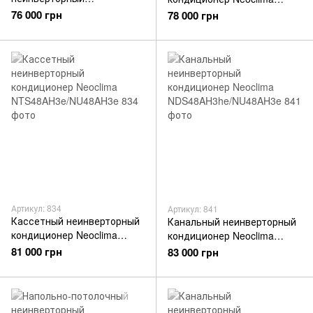
кондиционер Neoclima
NDS48AH3mes/NU48AH3e
76 000 грн
78 000 грн
NCS36AH3e/NU36AH3e
Артикул: 834
Артикул: 841
Кассетный неинверторный
Канальный неинверторный
кондиционер Neoclima
кондиционер Neoclima
NTS48AH3e/NU48AH3e
NDS48AH3he/NU48AH3e
81 000 грн
83 000 грн