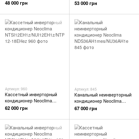
NDS24AH1mes/NU24AH1e
кондиционер Neoclima
48 000 грн
53 000 грн
NCS24AH1e/NU24AH1e
Артикул: 960
Артикул: 845
Кассетный инверторный
Канальный неинверторный
кондиционер Neoclima
кондиционер Neoclima
NTSI12EH1z/NUI12EH1z/NTP
NDS36AH1mes/NU36AH1e
62 000 грн
67 000 грн
-12-18EHez