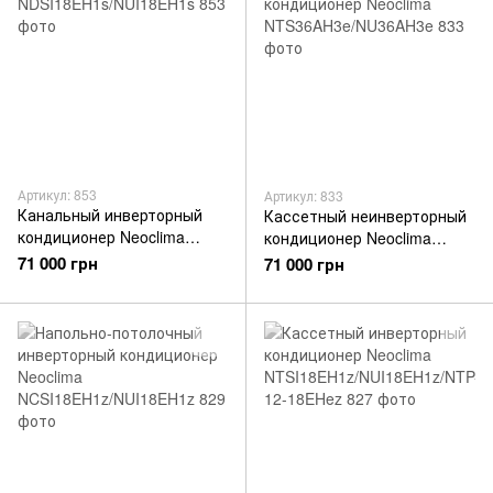
Артикул: 853
Артикул: 833
Канальный инверторный
Кассетный неинверторный
кондиционер Neoclima
кондиционер Neoclima
NDSI18EH1s/NUI18EH1s
NTS36AH3e/NU36AH3e
71 000 грн
71 000 грн