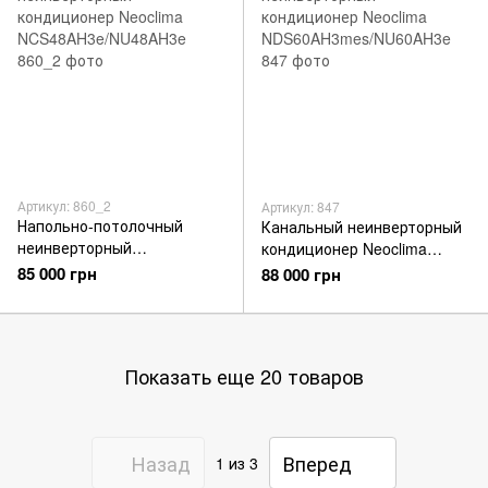
Артикул: 860_2
Артикул: 847
Напольно-потолочный
Канальный неинверторный
неинверторный
кондиционер Neoclima
кондиционер Neoclima
NDS60AH3mes/NU60AH3e
85 000 грн
88 000 грн
NCS48AH3e/NU48AH3e
Показать еще 20 товаров
Назад
Вперед
1
из 3