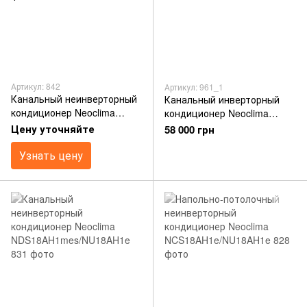
Артикул: 842
Артикул: 961_1
Канальный неинверторный
Канальный инверторный
кондиционер Neoclima
кондиционер Neoclima
NDS60AH3he/NU60AH3e
NDSI12EH1z/NUI12EH1z
Цену уточняйте
58 000 грн
Узнать цену