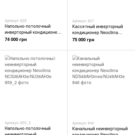
Артикул: 829
Артикул: 827
Напольно-потолочный
Кассетный инверторный
инверторный кондиционер
кондиционер Neoclima
Neoclima
NTSI18EH1z/NUI18EH1z/NTP
74 000 грн
75 000 грн
NCSI18EH1z/NUI18EH1z
-12-18EHez
Артикул: 859_2
Артикул: 846
Напольно-потолочный
Канальный неинверторный
неинверторный
кондиционер Neoclima